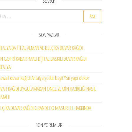
SEARCH
rama:
SON YAZILAR
TALYA’DA İTHAL ALMAN VE BELÇİKA DUVAR KAĞIDI .
N GOFRİ KABARTMALI DİJİTAL BASKILI DUVAR KAĞIDI
NTALYA
awall duvar kağıdı Antalya yetkili bayii Ysn yapı dekor
VAR KAĞIDI UYGULAMADAN ÖNCE ZEMİN HAZIRLIĞI NASIL
MALI!
LÇİKA DUVAR KAĞIDI GRANDECO MASUREEL HAKKINDA
SON YORUMLAR