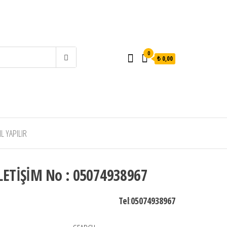
0
₺ 0,00
 YAPILIR
LETİŞİM No : 05074938967
Tel
:
05074938967