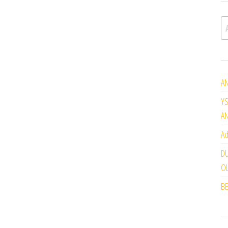
A
AN
YS
A
Ad
DU
OL
BE