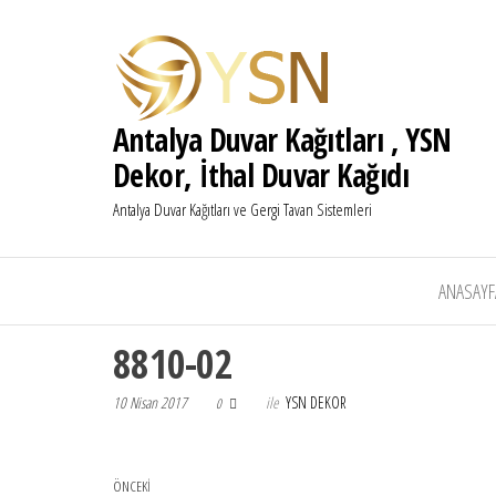
Antalya Duvar Kağıtları , YSN
Dekor, İthal Duvar Kağıdı
Antalya Duvar Kağıtları ve Gergi Tavan Sistemleri
ANASAYF
8810-02
10 Nisan 2017
ile
YSN DEKOR
0
Yazı gezinmesi
Önceki Yazı
ÖNCEKI