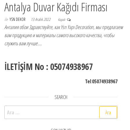
Antalya Duvar Kağıdı Firması
ile
YSN DEKOR
13 Aralık 2022
Kapalı
Анталия обои Здравствуйте, как Ysn Yapı Decoration, мы предлагаем
вам продукцию и материалы самого высокого качества, чтобы
служить вам лучше.…
İLETİŞİM No : 05074938967
Tel
:
05074938967
SEARCH
Arama: