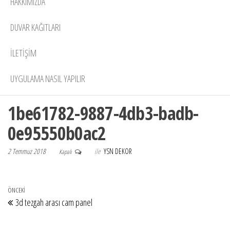
HAKKIMIZDA
DUVAR KAĞITLARI
İLETİŞİM
UYGULAMA NASIL YAPILIR
1be61782-9887-4db3-badb-
0e95550b0ac2
2 Temmuz 2018
ile
YSN DEKOR
Kapalı
Yazı gezinmesi
Önceki Yazı
ÖNCEKI
3d tezgah arası cam panel