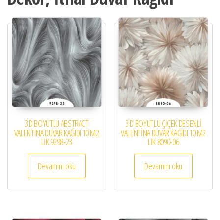
3 D BOYUTLU ABSTRACT
3 D BOYUTLU ÇİÇEK DESENLİ
VALENTİNA DUVAR KAĞIDI 10 M2
VALENTİNA DUVAR KAĞIDI 10 M2
LİK 9298-23
LİK 8090-06
Devamını oku
Devamını oku