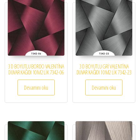
3 D BOYUTLU BORDO VALENTİNA
3 D BOYUTLU GRİ VALENTİNA
DUVAR KAĞIDI 10 M2 LİK 7342-06
DUVAR KAĞIDI 10 M2 LİK 7342-23
Devamını oku
Devamını oku