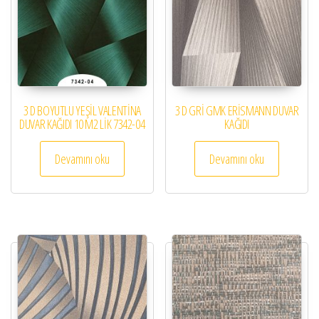
3 D BOYUTLU YEŞİL VALENTİNA
3 D GRİ GMK ERİSMANN DUVAR
DUVAR KAĞIDI 10 M2 LİK 7342-04
KAĞIDI
Devamını oku
Devamını oku