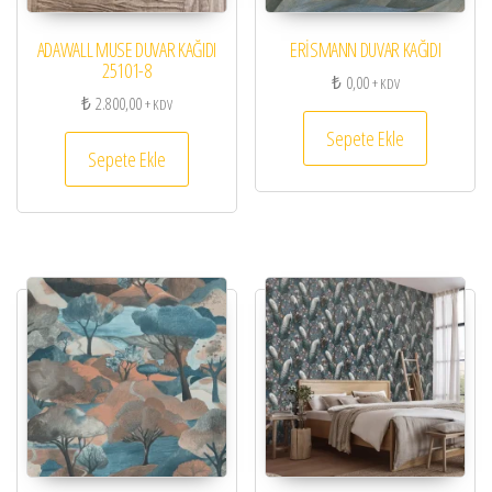
ADAWALL MUSE DUVAR KAĞIDI
ERİSMANN DUVAR KAĞIDI
25101-8
₺
0,00
+ KDV
₺
2.800,00
+ KDV
Sepete Ekle
Sepete Ekle