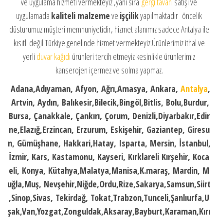
ve uygulama hizmeti vermekteyiz ,yanı sıra
gergi tavan
satışı ve
uygulamada
kaliteli malzeme
ve
işçilik
yapılmaktadır öncelik
düsturumuz müşteri memnuniyetidir, hizmet alanımız sadece Antalya ile
kısıtlı değil Türkiye genelinde hizmet vermekteyiz.Ürünlerimiz ithal ve
yerli
duvar kağıdı
ürünleri tercih etmeyiz kesinlikle ürünlerimiz
kanserojen içermez ve solma yapmaz.
Adana,Adıyaman, Afyon, Ağrı,Amasya, Ankara,
Antalya
,
Artvin, Aydın, Balıkesir,Bilecik,Bingöl,Bitlis, Bolu,Burdur,
Bursa, Çanakkale, Çankırı, Çorum, Denizli,Diyarbakır,Edir
ne,Elazığ,Erzincan, Erzurum, Eskişehir, Gaziantep, Giresu
n, Gümüşhane, Hakkari,Hatay, Isparta, Mersin, İstanbul,
İzmir, Kars, Kastamonu, Kayseri, Kırklareli Kırşehir, Koca
eli, Konya, Kütahya,Malatya,Manisa,K.maraş, Mardin, M
uğla,Muş, Nevşehir,Niğde,Ordu,Rize,Sakarya,Samsun,Siirt
,Sinop,Sivas, Tekirdağ, Tokat,Trabzon,Tunceli,Şanlıurfa,U
şak,Van,Yozgat,Zonguldak,Aksaray,Bayburt,Karaman,Kırı