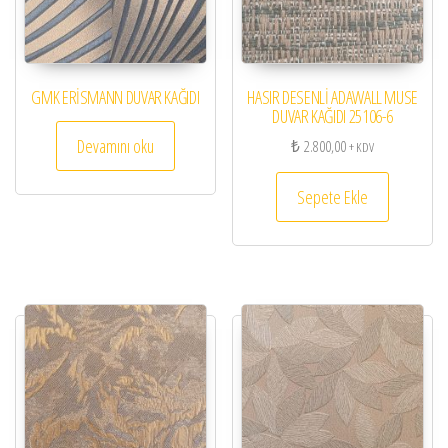
GMK ERİSMANN DUVAR KAĞIDI
HASIR DESENLİ ADAWALL MUSE
DUVAR KAĞIDI 25106-6
Devamını oku
₺
2.800,00
+ KDV
Sepete Ekle