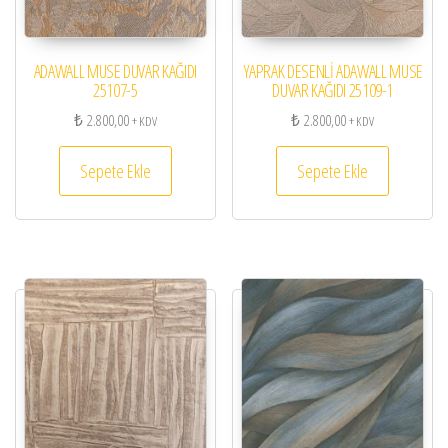
ADAWALL MUSE DUVAR KAĞIDI
YAPRAK DESENLİ ADAWALL MUSE
25107-5
DUVAR KAĞIDI 25109-1
₺
2.800,00
₺
2.800,00
+ KDV
+ KDV
Sepete Ekle
Sepete Ekle