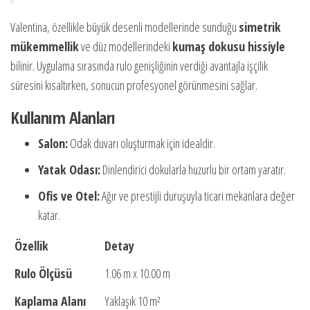
Valentina, özellikle büyük desenli modellerinde sunduğu
simetrik
mükemmellik
ve düz modellerindeki
kumaş dokusu hissiyle
bilinir. Uygulama sırasında rulo genişliğinin verdiği avantajla işçilik
süresini kısaltırken, sonucun profesyonel görünmesini sağlar.
Kullanım Alanları
Salon:
Odak duvarı oluşturmak için idealdir.
Yatak Odası:
Dinlendirici dokularla huzurlu bir ortam yaratır.
Ofis ve Otel:
Ağır ve prestijli duruşuyla ticari mekanlara değer
katar.
Özellik
Detay
Rulo Ölçüsü
1.06 m x 10.00 m
Kaplama Alanı
Yaklaşık 10 m²