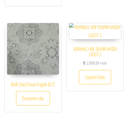
ADAWALL HUE DUVAR KAĞIDI
24207-2
₺
2.800,00
+ KDV
Sepete Ekle
Wall Story Duvar Kağıdı 4272
Devamını oku