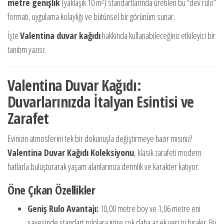
metre genişlik
(yaklaşık 10 m²) standartlarında üretilen bu “dev rulo”
formatı, uygulama kolaylığı ve bütünsel bir görünüm sunar.
İşte
Valentina duvar kağıdı
hakkında kullanabileceğiniz etkileyici bir
tanıtım yazısı:
Valentina Duvar Kağıdı:
Duvarlarınızda İtalyan Esintisi ve
Zarafet
Evinizin atmosferini tek bir dokunuşla değiştirmeye hazır mısınız?
Valentina Duvar Kağıdı Koleksiyonu
, klasik zarafeti modern
hatlarla buluşturarak yaşam alanlarınıza derinlik ve karakter katıyor.
Öne Çıkan Özellikler
Geniş Rulo Avantajı:
10,00 metre boy ve 1,06 metre eni
sayesinde standart rulolara göre çok daha az ek yeri izi bırakır. Bu