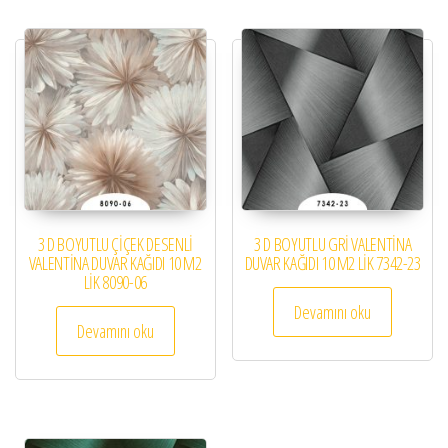
3 D BOYUTLU ÇİÇEK DESENLİ
3 D BOYUTLU GRİ VALENTİNA
VALENTİNA DUVAR KAĞIDI 10 M2
DUVAR KAĞIDI 10 M2 LİK 7342-23
LİK 8090-06
Devamını oku
Devamını oku