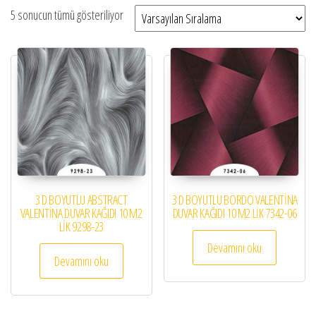
5 sonucun tümü gösteriliyor
3 D BOYUTLU ABSTRACT
3 D BOYUTLU BORDO VALENTİNA
VALENTİNA DUVAR KAĞIDI 10 M2
DUVAR KAĞIDI 10 M2 LİK 7342-06
LİK 9298-23
Devamını oku
Devamını oku