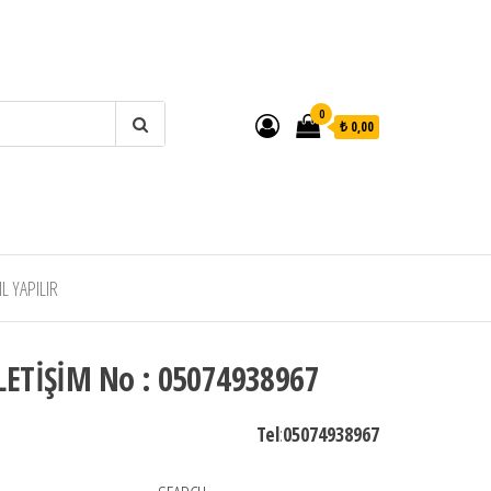
0
₺ 0,00
 YAPILIR
LETİŞİM No : 05074938967
Tel
:
05074938967