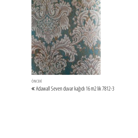
Yazı gezinmesi
Önceki Yazı
ÖNCEKI
Adawall Seven duvar kağıdı 16 m2 lik 7812-3