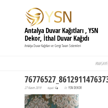
Antalya Duvar Kağıtları , YSN
Dekor, İthal Duvar Kağıdı
Antalya Duvar Kağıtları ve Gergi Tavan Sistemleri
ANASAYF
76776527_861291147637
27 Kasım 2019
ile
YSN DEKOR
Kapalı