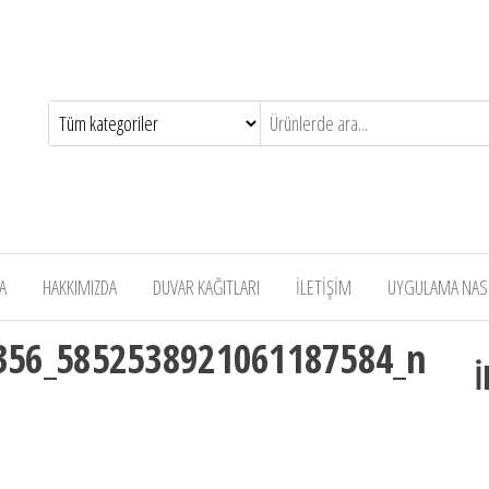
A
HAKKIMIZDA
DUVAR KAĞITLARI
İLETİŞİM
UYGULAMA NASIL
356_5852538921061187584_n
İ