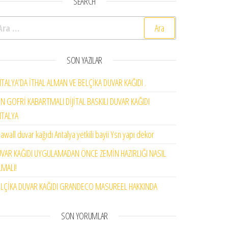
SEARCH
rama:
SON YAZILAR
TALYA’DA İTHAL ALMAN VE BELÇİKA DUVAR KAĞIDI .
N GOFRİ KABARTMALI DİJİTAL BASKILI DUVAR KAĞIDI
NTALYA
awall duvar kağıdı Antalya yetkili bayii Ysn yapı dekor
VAR KAĞIDI UYGULAMADAN ÖNCE ZEMİN HAZIRLIĞI NASIL
MALI!
LÇİKA DUVAR KAĞIDI GRANDECO MASUREEL HAKKINDA
SON YORUMLAR