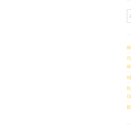
A
AN
YS
A
Ad
DU
OL
BE