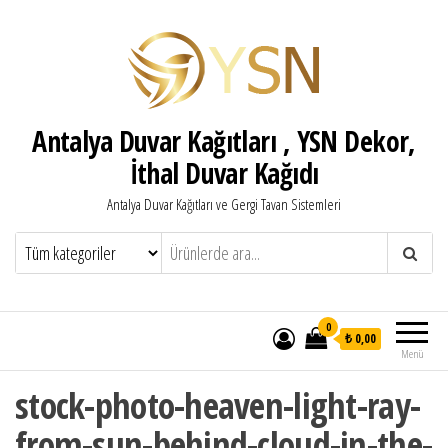
Antalya Duvar Kağıtları , YSN Dekor,
İthal Duvar Kağıdı
Antalya Duvar Kağıtları ve Gergi Tavan Sistemleri
0
₺ 0,00
Menü
stock-photo-heaven-light-ray-
from-sun-behind-cloud-in-the-