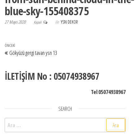
blue-sky-155408375
27 Mayıs 2020
ile
YSN DEKOR
Kapalı
Yazı gezinmesi
Önceki Yazı
ÖNCEKI
Gökyüzü gergi tavan ysn 13
İLETİŞİM No : 05074938967
Tel
:
05074938967
SEARCH
Arama: