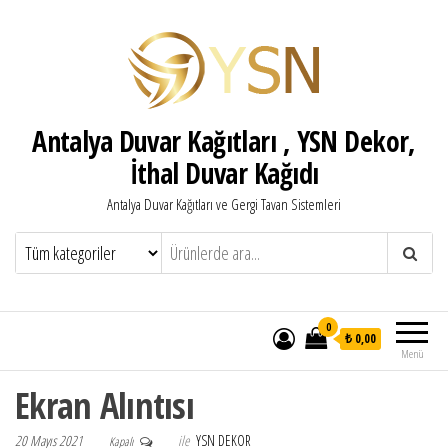
Antalya Duvar Kağıtları , YSN Dekor,
İthal Duvar Kağıdı
Antalya Duvar Kağıtları ve Gergi Tavan Sistemleri
0
₺ 0,00
Menü
Ekran Alıntısı
20 Mayıs 2021
ile
YSN DEKOR
Kapalı