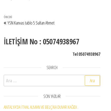
Yazı gezinmesi
Önceki Yazı
ÖNCEKI
YSN Kanvas tablo 5 Sultan Ahmet
İLETİŞİM No : 05074938967
Tel
:
05074938967
SEARCH
Arama:
SON YAZILAR
ANTALYA’DA İTHAL ALMAN VE BELÇİKA DUVAR KAĞIDI .