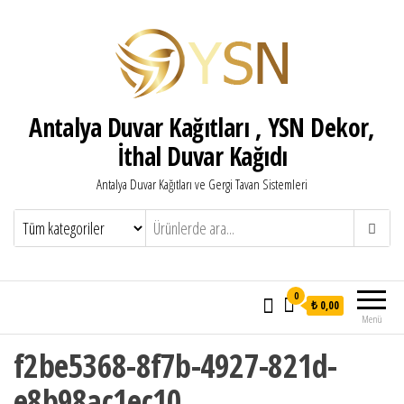
Antalya Duvar Kağıtları , YSN Dekor,
İthal Duvar Kağıdı
Antalya Duvar Kağıtları ve Gergi Tavan Sistemleri
0
₺ 0,00
Menü
f2be5368-8f7b-4927-821d-
e8b98ac1ec10