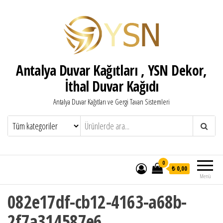
Antalya Duvar Kağıtları , YSN Dekor,
İthal Duvar Kağıdı
Antalya Duvar Kağıtları ve Gergi Tavan Sistemleri
0
₺ 0,00
Menü
082e17df-cb12-4163-a68b-
2f7a314587e6