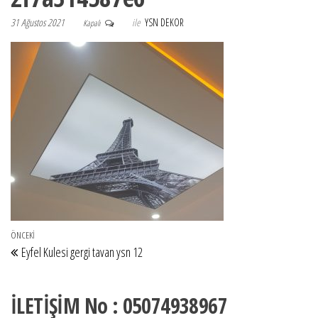
31 Ağustos 2021
ile
YSN DEKOR
Kapalı
Yazı gezinmesi
Önceki Yazı
ÖNCEKI
Eyfel Kulesi gergi tavan ysn 12
İLETİŞİM No : 05074938967