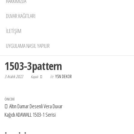
HAKKIMIZDA
DUVAR KAĞITLARI
İLETİŞİM
UYGULAMA NASIL YAPILIR
1503-3pattern
3 Aralık 2022
ile
YSN DEKOR
Kapalı
Yazı gezinmesi
Önceki Yazı
ÖNCEKI
Altın Damar Desenli Vera Duvar
Kağıdı ADAWALL 1503-1 Serisi