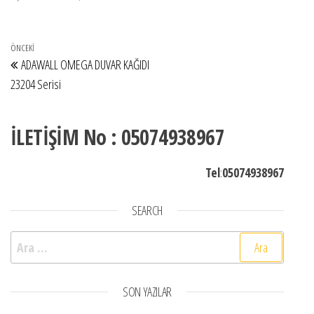
Yazı gezinmesi
Önceki Yazı
ÖNCEKI
ADAWALL OMEGA DUVAR KAĞIDI
23204 Serisi
İLETİŞİM No : 05074938967
Tel
:
05074938967
SEARCH
Arama:
SON YAZILAR