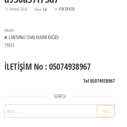
13 Temmuz 2024
ile
YSN DEKOR
Kapalı
Yazı gezinmesi
Önceki Yazı
ÖNCEKI
CANTIANO İTHAL DUVAR KAĞIDI
71011
İLETİŞİM No : 05074938967
Tel
:
05074938967
SEARCH
Arama: