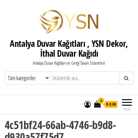
Antalya Duvar Kağıtları , YSN Dekor,
İthal Duvar Kağıdı
Antalya Duvar Kağıtları ve Gergi Tavan Sistemleri
0
₺ 0,00
Menü
4c51bf24-66ab-4746-b9d8-
d930a57f75d7