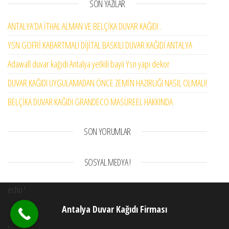
SON YAZILAR
ANTALYA’DA İTHAL ALMAN VE BELÇİKA DUVAR KAĞIDI .
YSN GOFRİ KABARTMALI DİJİTAL BASKILI DUVAR KAĞIDI ANTALYA
Adawall duvar kağıdı Antalya yetkili bayii Ysn yapı dekor
DUVAR KAĞIDI UYGULAMADAN ÖNCE ZEMİN HAZIRLIĞI NASIL OLMALI!
BELÇİKA DUVAR KAĞIDI GRANDECO MASUREEL HAKKINDA
SON YORUMLAR
SOSYAL MEDYA !
echo '
Antalya Duvar Kağıdı Firması
';