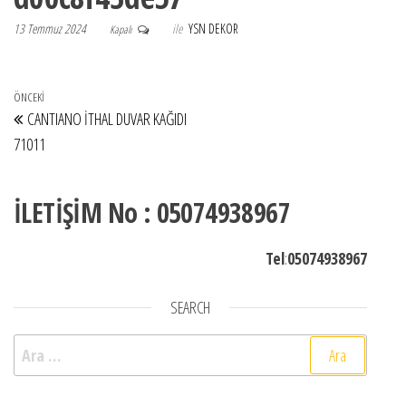
13 Temmuz 2024
ile
YSN DEKOR
Kapalı
Yazı gezinmesi
Önceki Yazı
ÖNCEKI
CANTIANO İTHAL DUVAR KAĞIDI
71011
İLETİŞİM No : 05074938967
Tel
:
05074938967
SEARCH
Arama: