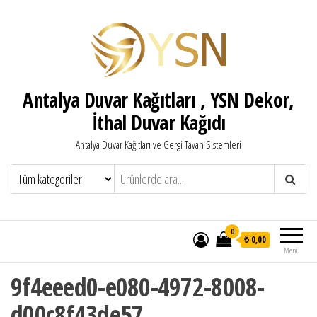
Antalya Duvar Kağıtları , YSN Dekor,
İthal Duvar Kağıdı
Antalya Duvar Kağıtları ve Gergi Tavan Sistemleri
0
₺ 0,00
Menü
9f4eeed0-e080-4972-8008-
d00c8f43de57