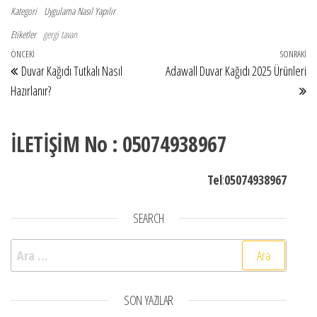
Kategori
Uygulama Nasıl Yapılır
Etiketler
gergi tavan
Yazı gezinmesi
Önceki Yazı
ÖNCEKI
SONRAKI
So
Duvar Kağıdı Tutkalı Nasıl
Adawall Duvar Kağıdı 2025 Ürünleri
Hazırlanır?
İLETİŞİM No : 05074938967
Tel
:
05074938967
SEARCH
Arama:
SON YAZILAR