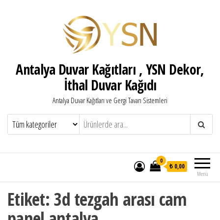
Antalya Duvar Kağıtları , YSN Dekor,
İthal Duvar Kağıdı
Antalya Duvar Kağıtları ve Gergi Tavan Sistemleri
0
₺ 0,00
Menü
Etiket:
3d tezgah arası cam
panel antalya