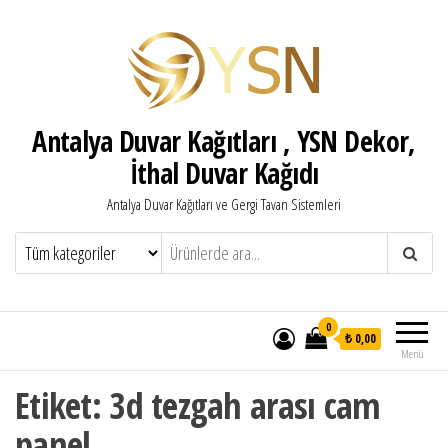
Antalya Duvar Kağıtları , YSN Dekor,
İthal Duvar Kağıdı
Antalya Duvar Kağıtları ve Gergi Tavan Sistemleri
0
₺ 0,00
Menü
Etiket:
3d tezgah arası cam
panel