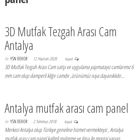
3D Mutfak Tezgah Arası Cam
Antalya
ile
YSN DEKOR
12 Haziran 2020
Kapalı
3D Mutfak Tezgah Arası Cam satişı ve uygulama yapmatayız camlarımız 6
mm cam olup damperli kliğır camdır ,ürünümüz ısıya dayanıklıdır…
Antalya mutfak arası cam panel
ile
YSN DEKOR
2 Temmuz 2018
Kapalı
Merkezi Antalya olup Türkiye geneline hizmet vermekteyiz , Antalya
mutfak arası cam panel kaliteli malzeme ve itina ile montaj yapan…