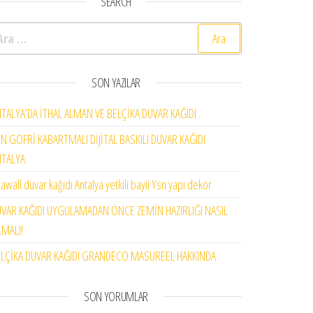
SEARCH
rama:
SON YAZILAR
TALYA’DA İTHAL ALMAN VE BELÇİKA DUVAR KAĞIDI .
N GOFRİ KABARTMALI DİJİTAL BASKILI DUVAR KAĞIDI
NTALYA
awall duvar kağıdı Antalya yetkili bayii Ysn yapı dekor
VAR KAĞIDI UYGULAMADAN ÖNCE ZEMİN HAZIRLIĞI NASIL
MALI!
LÇİKA DUVAR KAĞIDI GRANDECO MASUREEL HAKKINDA
SON YORUMLAR