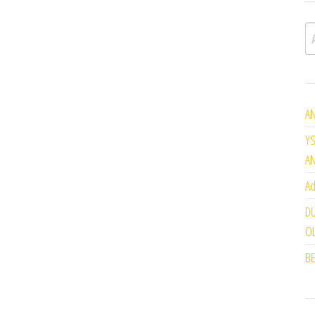
A
AN
YS
A
Ad
DU
OL
BE