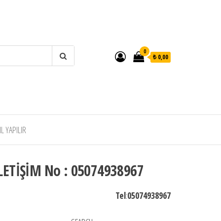
0
₺ 0,00
 YAPILIR
LETİŞİM No : 05074938967
Tel
:
05074938967