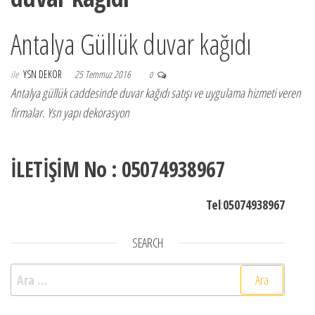
Antalya Güllük duvar kağıdı
ile
YSN DEKOR
25 Temmuz 2016
0
Antalya güllük caddesinde duvar kağıdı satışı ve uygulama hizmeti veren
firmalar. Ysn yapı dekorasyon
İLETİŞİM No : 05074938967
Tel
:
05074938967
SEARCH
Arama: