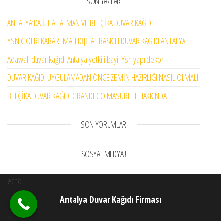
SON YAZILAR
ANTALYA’DA İTHAL ALMAN VE BELÇİKA DUVAR KAĞIDI .
YSN GOFRİ KABARTMALI DİJİTAL BASKILI DUVAR KAĞIDI ANTALYA
Adawall duvar kağıdı Antalya yetkili bayii Ysn yapı dekor
DUVAR KAĞIDI UYGULAMADAN ÖNCE ZEMİN HAZIRLIĞI NASIL OLMALI!
BELÇİKA DUVAR KAĞIDI GRANDECO MASUREEL HAKKINDA
SON YORUMLAR
SOSYAL MEDYA !
echo '
Antalya Duvar Kağıdı Firması
';