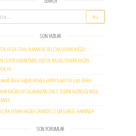
SEARCH
rama:
SON YAZILAR
TALYA’DA İTHAL ALMAN VE BELÇİKA DUVAR KAĞIDI .
N GOFRİ KABARTMALI DİJİTAL BASKILI DUVAR KAĞIDI
NTALYA
awall duvar kağıdı Antalya yetkili bayii Ysn yapı dekor
VAR KAĞIDI UYGULAMADAN ÖNCE ZEMİN HAZIRLIĞI NASIL
MALI!
LÇİKA DUVAR KAĞIDI GRANDECO MASUREEL HAKKINDA
SON YORUMLAR