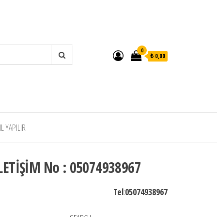
0
₺ 0,00
 YAPILIR
LETİŞİM No : 05074938967
Tel
:
05074938967