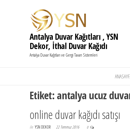
Antalya Duvar Kağıtları , YSN
Dekor, İthal Duvar Kağıdı
Antalya Duvar Kağıtları ve Gergi Tavan Sistemleri
ANASAYF
Etiket:
antalya ucuz duvar
online duvar kağıdı satışı
ile
YSN DEKOR
22 Temmuz 2016
0