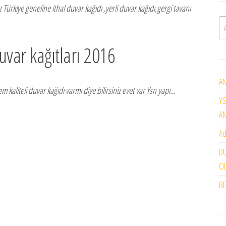
Türkiye geneline ithal duvar kağıdı ,yerli duvar kağıdı,gergi tavanı
A
duvar kağıtları 2016
AN
m kaliteli duvar kağıdı varmı diye bilirsiniz evet var Ysn yapı…
YS
A
Ad
DU
OL
BE