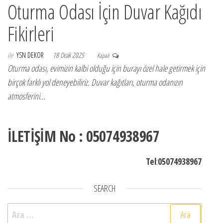
Oturma Odası İçin Duvar Kağıdı
Fikirleri
ile
YSN DEKOR
18 Ocak 2025
Kapalı
Oturma odası, evimizin kalbi olduğu için burayı özel hale getirmek için
birçok farklı yol deneyebiliriz. Duvar kağıtları, oturma odanızın
atmosferini…
İLETİŞİM No : 05074938967
Tel
:
05074938967
SEARCH
Arama: