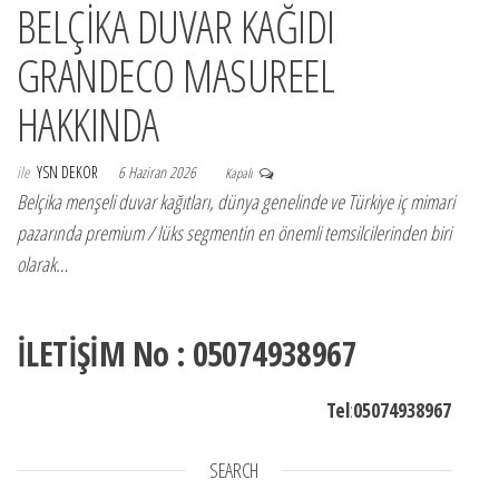
BELÇİKA DUVAR KAĞIDI
GRANDECO MASUREEL
HAKKINDA
ile
YSN DEKOR
6 Haziran 2026
Kapalı
Belçika menşeli duvar kağıtları, dünya genelinde ve Türkiye iç mimari
pazarında premium / lüks segmentin en önemli temsilcilerinden biri
olarak…
İLETİŞİM No : 05074938967
Tel
:
05074938967
SEARCH