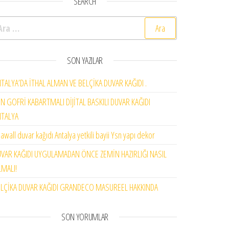
SEARCH
rama:
SON YAZILAR
TALYA’DA İTHAL ALMAN VE BELÇİKA DUVAR KAĞIDI .
N GOFRİ KABARTMALI DİJİTAL BASKILI DUVAR KAĞIDI
NTALYA
awall duvar kağıdı Antalya yetkili bayii Ysn yapı dekor
VAR KAĞIDI UYGULAMADAN ÖNCE ZEMİN HAZIRLIĞI NASIL
MALI!
LÇİKA DUVAR KAĞIDI GRANDECO MASUREEL HAKKINDA
SON YORUMLAR