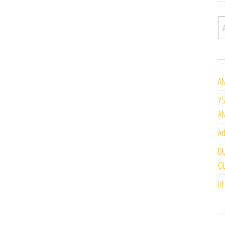
A
AN
YS
A
Ad
DU
OL
BE