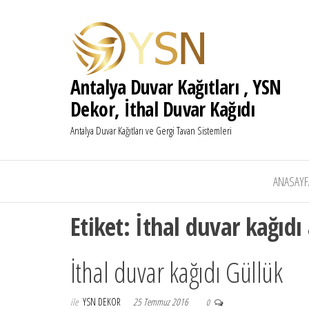
Antalya Duvar Kağıtları , YSN
Dekor, İthal Duvar Kağıdı
Antalya Duvar Kağıtları ve Gergi Tavan Sistemleri
ANASAYF
Etiket:
İthal duvar kağıdı
İthal duvar kağıdı Güllük
ile
YSN DEKOR
25 Temmuz 2016
0