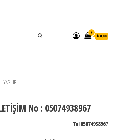
0
₺ 0,00
 YAPILIR
LETİŞİM No : 05074938967
Tel
:
05074938967