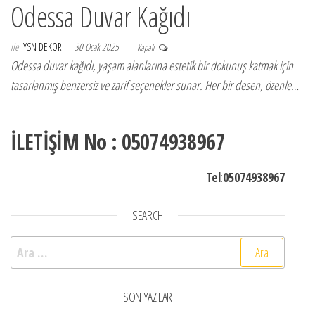
Odessa Duvar Kağıdı
ile
YSN DEKOR
30 Ocak 2025
Kapalı
Odessa duvar kağıdı, yaşam alanlarına estetik bir dokunuş katmak için
tasarlanmış benzersiz ve zarif seçenekler sunar. Her bir desen, özenle…
İLETİŞİM No : 05074938967
Tel
:
05074938967
SEARCH
Arama:
SON YAZILAR