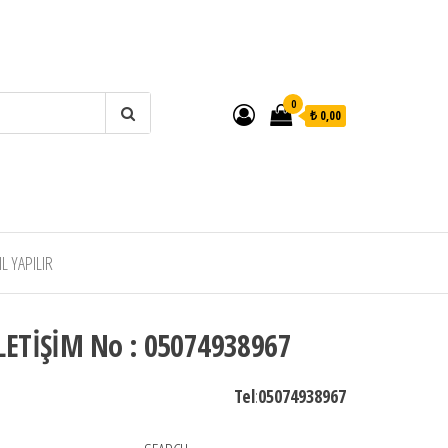
0
₺ 0,00
 YAPILIR
LETİŞİM No : 05074938967
Tel
:
05074938967