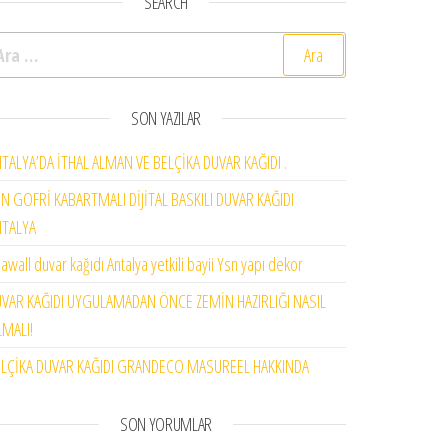
SEARCH
rama:
SON YAZILAR
TALYA’DA İTHAL ALMAN VE BELÇİKA DUVAR KAĞIDI .
N GOFRİ KABARTMALI DİJİTAL BASKILI DUVAR KAĞIDI
NTALYA
awall duvar kağıdı Antalya yetkili bayii Ysn yapı dekor
VAR KAĞIDI UYGULAMADAN ÖNCE ZEMİN HAZIRLIĞI NASIL
MALI!
LÇİKA DUVAR KAĞIDI GRANDECO MASUREEL HAKKINDA
SON YORUMLAR