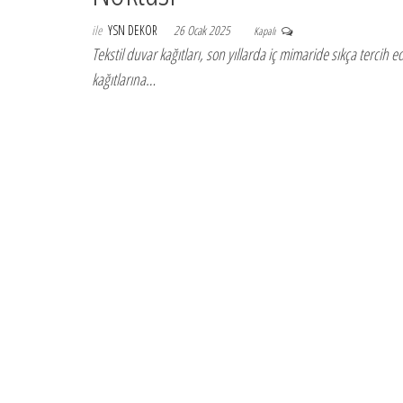
ile
YSN DEKOR
26 Ocak 2025
Kapalı
Tekstil duvar kağıtları, son yıllarda iç mimaride sıkça terci
kağıtlarına…