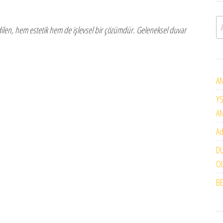
A
h edilen, hem estetik hem de işlevsel bir çözümdür. Geleneksel duvar
AN
YS
A
Ad
DU
OL
BE