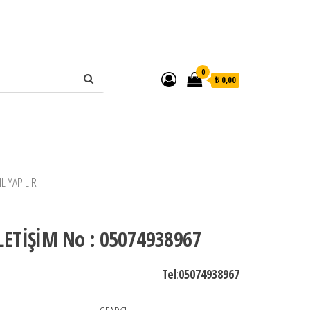
0
₺ 0,00
 YAPILIR
LETİŞİM No : 05074938967
Tel
:
05074938967