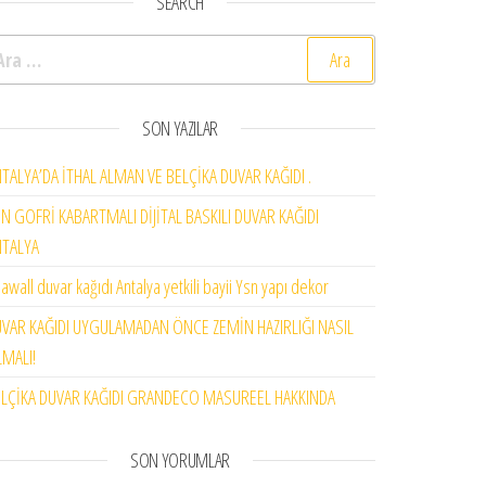
SEARCH
rama:
SON YAZILAR
TALYA’DA İTHAL ALMAN VE BELÇİKA DUVAR KAĞIDI .
N GOFRİ KABARTMALI DİJİTAL BASKILI DUVAR KAĞIDI
NTALYA
awall duvar kağıdı Antalya yetkili bayii Ysn yapı dekor
VAR KAĞIDI UYGULAMADAN ÖNCE ZEMİN HAZIRLIĞI NASIL
MALI!
LÇİKA DUVAR KAĞIDI GRANDECO MASUREEL HAKKINDA
SON YORUMLAR