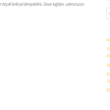
n birçok farklı yol deneyebiliriz. Duvar kağıtları, salonunuzun
A
AN
YS
A
Ad
DU
OL
BE