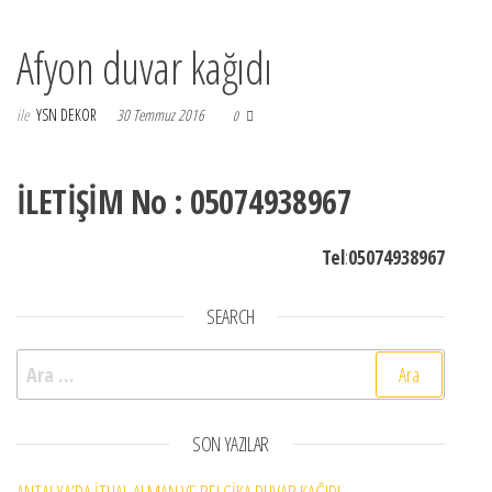
Afyon duvar kağıdı
ile
YSN DEKOR
30 Temmuz 2016
0
İLETİŞİM No : 05074938967
Tel
:
05074938967
SEARCH
Arama:
SON YAZILAR