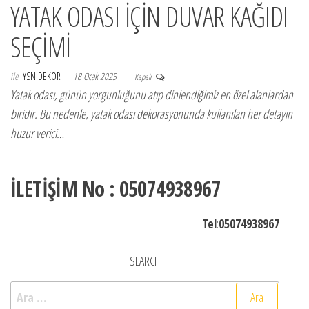
YATAK ODASI İÇİN DUVAR KAĞIDI
SEÇİMİ
ile
YSN DEKOR
18 Ocak 2025
Kapalı
Yatak odası, günün yorgunluğunu atıp dinlendiğimiz en özel alanlardan
biridir. Bu nedenle, yatak odası dekorasyonunda kullanılan her detayın
huzur verici…
İLETİŞİM No : 05074938967
Tel
:
05074938967
SEARCH
Arama: