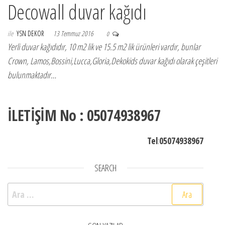
Decowall duvar kağıdı
ile
YSN DEKOR
13 Temmuz 2016
0
Yerli duvar kağıdıdır, 10 m2 lik ve 15.5 m2 lik ürünleri vardır, bunlar
Crown, Lamos,Bossini,Lucca,Gloria,Dekokids duvar kağıdı olarak çeşitleri
bulunmaktadır…
İLETİŞİM No : 05074938967
Tel
:
05074938967
SEARCH
Arama: