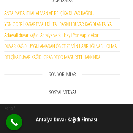
SON YAZILAR
ANTALYA’DA İTHAL ALMAN VE BELÇİKA DUVAR KAĞIDI .
YSN GOFRİ KABARTMALI DİJİTAL BASKILI DUVAR KAĞIDI ANTALYA
Adawall duvar kağıdı Antalya yetkili bayii Ysn yapı dekor
DUVAR KAĞIDI UYGULAMADAN ÖNCE ZEMİN HAZIRLIĞI NASIL OLMALI!
BELÇİKA DUVAR KAĞIDI GRANDECO MASUREEL HAKKINDA
SON YORUMLAR
SOSYAL MEDYA !
echo '
Antalya Duvar Kağıdı Firması
';