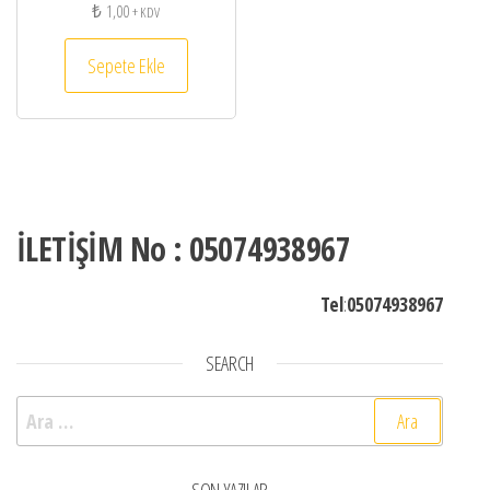
₺
1,00
+ KDV
Sepete Ekle
İLETİŞİM No : 05074938967
Tel
:
05074938967
SEARCH
Arama: