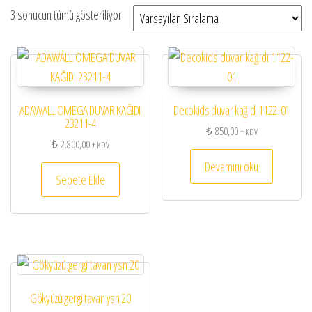
3 sonucun tümü gösteriliyor
ADAWALL OMEGA DUVAR KAĞIDI
Decokids duvar kağıdı 1122-01
23211-4
₺
850,00
+ KDV
₺
2.800,00
+ KDV
Devamını oku
Sepete Ekle
Gökyüzü gergi tavan ysn 20