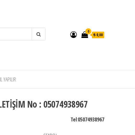
0
₺ 0,00
 YAPILIR
LETİŞİM No : 05074938967
Tel
:
05074938967