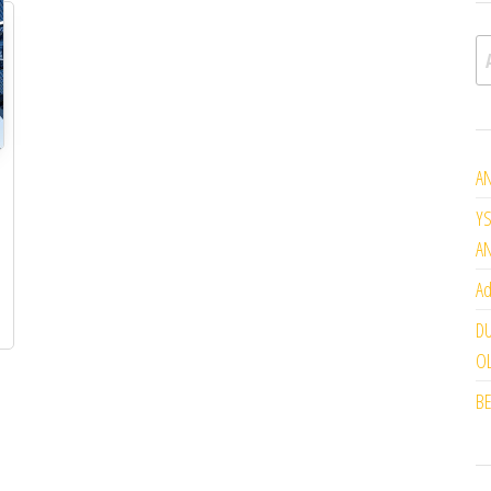
A
AN
YS
A
Ad
DU
OL
BE