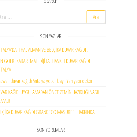
SEARCH
rama:
SON YAZILAR
TALYA’DA İTHAL ALMAN VE BELÇİKA DUVAR KAĞIDI .
N GOFRİ KABARTMALI DİJİTAL BASKILI DUVAR KAĞIDI
NTALYA
awall duvar kağıdı Antalya yetkili bayii Ysn yapı dekor
VAR KAĞIDI UYGULAMADAN ÖNCE ZEMİN HAZIRLIĞI NASIL
MALI!
LÇİKA DUVAR KAĞIDI GRANDECO MASUREEL HAKKINDA
SON YORUMLAR