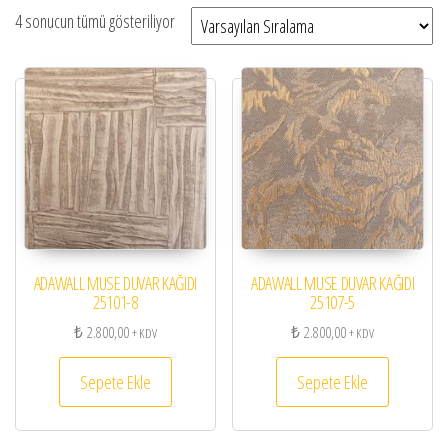
4 sonucun tümü gösteriliyor
ADAWALL MUSE DUVAR KAĞIDI
ADAWALL MUSE DUVAR KAĞIDI
25101-8
25107-5
₺
2.800,00
₺
2.800,00
+ KDV
+ KDV
Sepete Ekle
Sepete Ekle