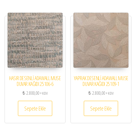
HASIR DESENLİ ADAWALL MUSE
YAPRAK DESENLİ ADAWALL MUSE
DUVAR KAĞIDI 25106-6
DUVAR KAĞIDI 25109-1
₺
2.800,00
₺
2.800,00
+ KDV
+ KDV
Sepete Ekle
Sepete Ekle