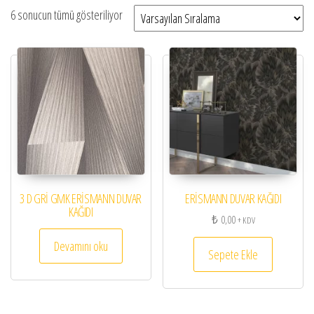
6 sonucun tümü gösteriliyor
3 D GRİ GMK ERİSMANN DUVAR
ERİSMANN DUVAR KAĞIDI
KAĞIDI
₺
0,00
+ KDV
Devamını oku
Sepete Ekle