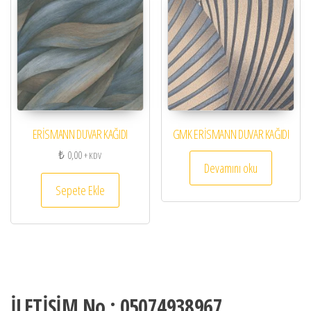
ERİSMANN DUVAR KAĞIDI
GMK ERİSMANN DUVAR KAĞIDI
₺
0,00
+ KDV
Devamını oku
Sepete Ekle
İLETİŞİM No : 05074938967