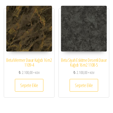
Beta Mermer Duvar Kağıdı 16 m2
Beta Siyah Eskitme Desenli Duvar
1109-4
Kağıdı 16 m2 1108-5
₺
2.100,00
₺
2.100,00
+ KDV
+ KDV
Sepete Ekle
Sepete Ekle