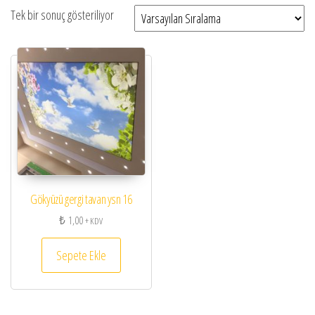
Tek bir sonuç gösteriliyor
Gökyüzü gergi tavan ysn 16
₺
1,00
+ KDV
Sepete Ekle