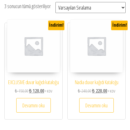
3 sonucun tümü gösteriliyor
İndirim!
İndirim!
EXCLUSIVE duvar kağıdı kataloğu
Nadia duvar kağıdı Kataloğu
Orijinal fiyat: ₺ 150,00.
Şu andaki fiyat: ₺ 120,00.
Orijinal fiyat: ₺ 240,00.
Şu andaki fiyat:
₺
150,00
₺
120,00
₺
240,00
₺
220,00
+ KDV
+ KDV
Devamını oku
Devamını oku