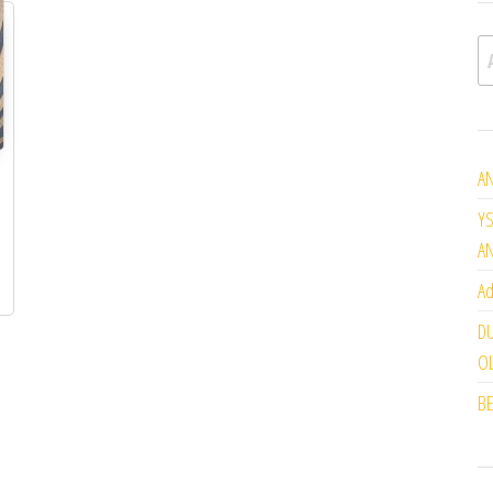
A
AN
YS
A
Ad
DU
OL
BE