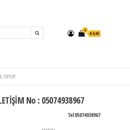
0
₺ 0,00
 YAPILIR
LETİŞİM No : 05074938967
Tel
:
05074938967