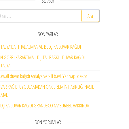
SEARCH
rama:
SON YAZILAR
TALYA’DA İTHAL ALMAN VE BELÇİKA DUVAR KAĞIDI .
N GOFRİ KABARTMALI DİJİTAL BASKILI DUVAR KAĞIDI
NTALYA
awall duvar kağıdı Antalya yetkili bayii Ysn yapı dekor
VAR KAĞIDI UYGULAMADAN ÖNCE ZEMİN HAZIRLIĞI NASIL
MALI!
LÇİKA DUVAR KAĞIDI GRANDECO MASUREEL HAKKINDA
SON YORUMLAR