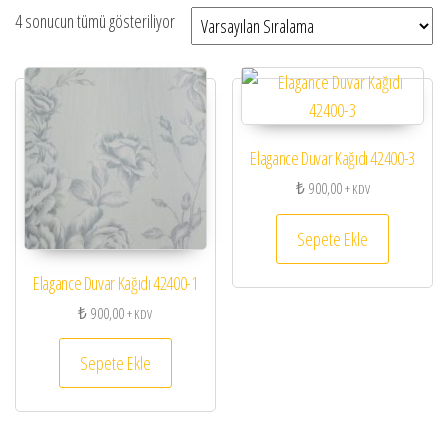
4 sonucun tümü gösteriliyor
Elagance Duvar Kağıdı 42400-3
₺
900,00
+ KDV
Sepete Ekle
Elagance Duvar Kağıdı 42400-1
₺
900,00
+ KDV
Sepete Ekle