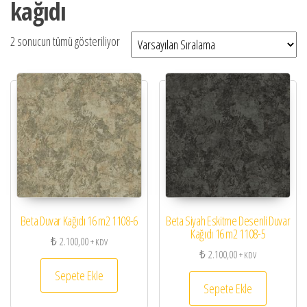
kağıdı
2 sonucun tümü gösteriliyor
Beta Duvar Kağıdı 16 m2 1108-6
Beta Siyah Eskitme Desenli Duvar
Kağıdı 16 m2 1108-5
₺
2.100,00
+ KDV
₺
2.100,00
+ KDV
Sepete Ekle
Sepete Ekle