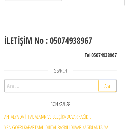
İLETİŞİM No : 05074938967
Tel
:
05074938967
SEARCH
Arama:
SON YAZILAR
ANTALYA’DA İTHAL ALMAN VE BELÇİKA DUVAR KAĞIDI .
YSN GOFRİ KABARTMALI DİJİTAL BASKILI DUVAR KAĞIDI ANTALYA