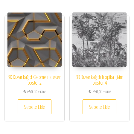
3D Duvar kağıdı Geometri desen
3D Duvar kağıdı Tropikal çizim
poster 2
poster 4
₺
650,00
₺
650,00
+ KDV
+ KDV
Sepete Ekle
Sepete Ekle