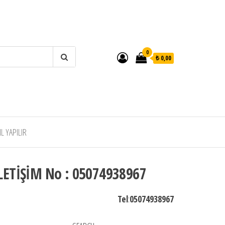
0
₺ 0,00
 YAPILIR
LETİŞİM No : 05074938967
Tel
:
05074938967