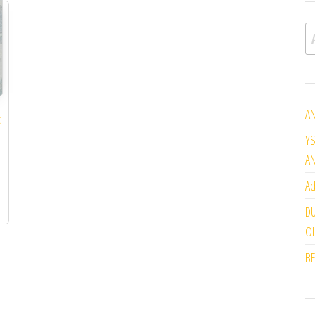
A
AN
k
YS
A
Ad
DU
OL
BE