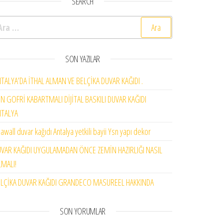
SEARCH
rama:
SON YAZILAR
TALYA’DA İTHAL ALMAN VE BELÇİKA DUVAR KAĞIDI .
N GOFRİ KABARTMALI DİJİTAL BASKILI DUVAR KAĞIDI
NTALYA
awall duvar kağıdı Antalya yetkili bayii Ysn yapı dekor
VAR KAĞIDI UYGULAMADAN ÖNCE ZEMİN HAZIRLIĞI NASIL
MALI!
LÇİKA DUVAR KAĞIDI GRANDECO MASUREEL HAKKINDA
SON YORUMLAR