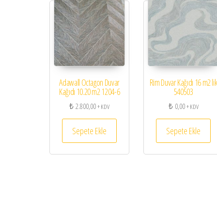
Adawall Octagon Duvar
Rim Duvar Kağıdı 16 m2 li
Kağıdı 10.20 m2 1204-6
540503
₺
2.800,00
₺
0,00
+ KDV
+ KDV
Sepete Ekle
Sepete Ekle