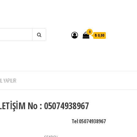
0
₺ 0,00
 YAPILIR
LETİŞİM No : 05074938967
Tel
:
05074938967