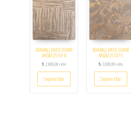
ADAWALL MUSE DUVAR
ADAWALL MUSE DUVAR
KAĞIDI 25101-8
KAĞIDI 25107-5
₺
2.800,00
₺
2.800,00
+ KDV
+ KDV
Sepete Ekle
Sepete Ekle