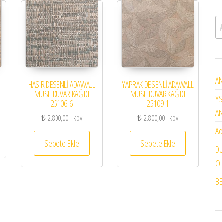
A
AN
HASIR DESENLİ ADAWALL
YAPRAK DESENLİ ADAWALL
MUSE DUVAR KAĞIDI
MUSE DUVAR KAĞIDI
YS
25106-6
25109-1
A
₺
2.800,00
₺
2.800,00
+ KDV
+ KDV
Ad
Sepete Ekle
Sepete Ekle
DU
OL
BE