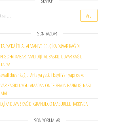
SEARCH
rama:
SON YAZILAR
TALYA’DA İTHAL ALMAN VE BELÇİKA DUVAR KAĞIDI .
N GOFRİ KABARTMALI DİJİTAL BASKILI DUVAR KAĞIDI
NTALYA
awall duvar kağıdı Antalya yetkili bayii Ysn yapı dekor
VAR KAĞIDI UYGULAMADAN ÖNCE ZEMİN HAZIRLIĞI NASIL
MALI!
LÇİKA DUVAR KAĞIDI GRANDECO MASUREEL HAKKINDA
SON YORUMLAR