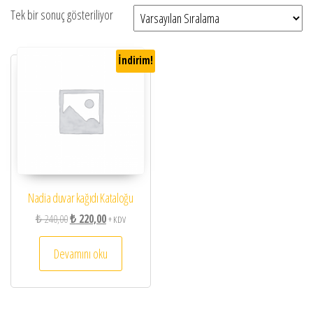
Tek bir sonuç gösteriliyor
İndirim!
Nadia duvar kağıdı Kataloğu
Orijinal fiyat: ₺ 240,00.
Şu andaki fiyat: ₺ 220,00.
₺
240,00
₺
220,00
+ KDV
Devamını oku