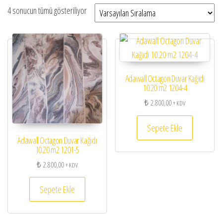
4 sonucun tümü gösteriliyor
Adawall Octagon Duvar Kağıdı
10.20 m2 1204-4
₺
2.800,00
+ KDV
Sepete Ekle
Adawall Octagon Duvar Kağıdı
10.20 m2 1201-5
₺
2.800,00
+ KDV
Sepete Ekle