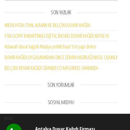
SON YAZILAR
ANTALYA’DA İTHAL ALMAN VE BELÇİKA DUVAR KAĞIDI .
YSN GOFRİ KABARTMALI DİJİTAL BASKILI DUVAR KAĞIDI ANTALYA
Adawall duvar kağıdı Antalya yetkili bayii Ysn yapı dekor
DUVAR KAĞIDI UYGULAMADAN ÖNCE ZEMİN HAZIRLIĞI NASIL OLMALI!
BELÇİKA DUVAR KAĞIDI GRANDECO MASUREEL HAKKINDA
SON YORUMLAR
SOSYAL MEDYA !
echo '
Antalya Duvar Kağıdı Firması