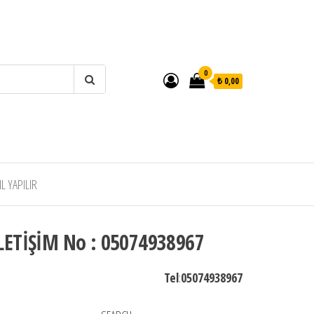
0
₺ 0,00
 YAPILIR
LETİŞİM No : 05074938967
Tel
:
05074938967