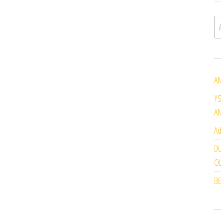
A
AN
YS
A
Ad
DU
OL
BE