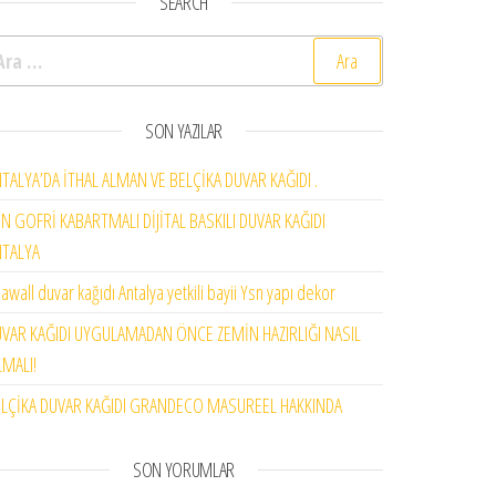
SEARCH
rama:
SON YAZILAR
TALYA’DA İTHAL ALMAN VE BELÇİKA DUVAR KAĞIDI .
N GOFRİ KABARTMALI DİJİTAL BASKILI DUVAR KAĞIDI
NTALYA
awall duvar kağıdı Antalya yetkili bayii Ysn yapı dekor
VAR KAĞIDI UYGULAMADAN ÖNCE ZEMİN HAZIRLIĞI NASIL
MALI!
LÇİKA DUVAR KAĞIDI GRANDECO MASUREEL HAKKINDA
SON YORUMLAR