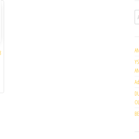
A
AN
8
YS
A
Ad
DU
OL
BE