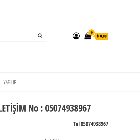
0
₺ 0,00
 YAPILIR
LETİŞİM No : 05074938967
Tel
:
05074938967