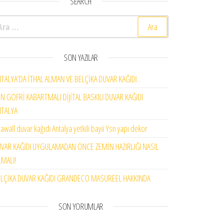
SEARCH
rama:
SON YAZILAR
TALYA’DA İTHAL ALMAN VE BELÇİKA DUVAR KAĞIDI .
N GOFRİ KABARTMALI DİJİTAL BASKILI DUVAR KAĞIDI
NTALYA
awall duvar kağıdı Antalya yetkili bayii Ysn yapı dekor
VAR KAĞIDI UYGULAMADAN ÖNCE ZEMİN HAZIRLIĞI NASIL
MALI!
LÇİKA DUVAR KAĞIDI GRANDECO MASUREEL HAKKINDA
SON YORUMLAR