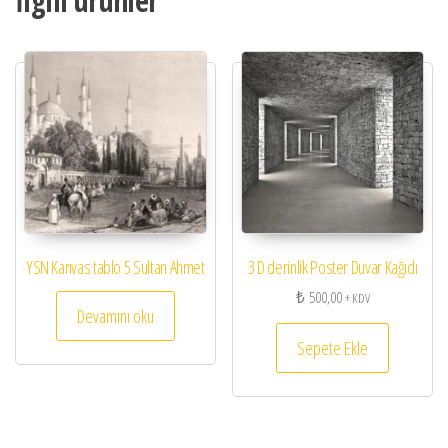
İlgili ürünler
YSN Kanvas tablo 5 Sultan Ahmet
3 D derinlik Poster Duvar Kağıdı
₺
500,00
+ KDV
Devamını oku
Sepete Ekle