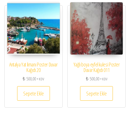
Antalya Yat limanı Poster Duvar
Yağlı boya eyfel kulesi Poster
Kağıdı 20
Duvar Kağıdı 011
₺
500,00
₺
500,00
+ KDV
+ KDV
Sepete Ekle
Sepete Ekle