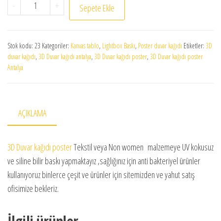
3D Duvar kağıdı poster Derinlik 23 adet
-
+
Sepete Ekle
Stok kodu:
23
Kategoriler:
Kanvas tablo
,
Lightbox Baskı
,
Poster duvar kağıdı
Etiketler:
3D
duvar kağıdı
,
3D Duvar kağıdı antalya
,
3D Duvar kağıdı poster
,
3D Duvar kağıdı poster
Antalya
AÇIKLAMA
3D Duvar kağıdı poster
Tekstil veya Non women malzemeye UV kokusuz
ve siline bilir baskı yapmaktayız ,sağlığınız için anti bakteriyel ürünler
kullanıyoruz binlerce çeşit ve ürünler için sitemizden ve yahut satış
ofisimize bekleriz.